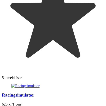
5
anmeldelser
Racingsimulator
625 kr
/1 pers