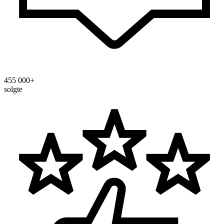
455 000+
solgte