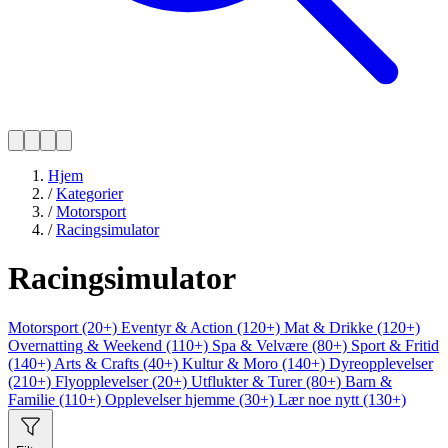
Hjem
/
Kategorier
/
Motorsport
/
Racingsimulator
Racingsimulator
Motorsport (20+)
Eventyr & Action (120+)
Mat & Drikke (120+)
Overnatting & Weekend (110+)
Spa & Velvære (80+)
Sport & Fritid
(140+)
Arts & Crafts (40+)
Kultur & Moro (140+)
Dyreopplevelser
(210+)
Flyopplevelser (20+)
Utflukter & Turer (80+)
Barn &
Familie (110+)
Opplevelser hjemme (30+)
Lær noe nytt (130+)