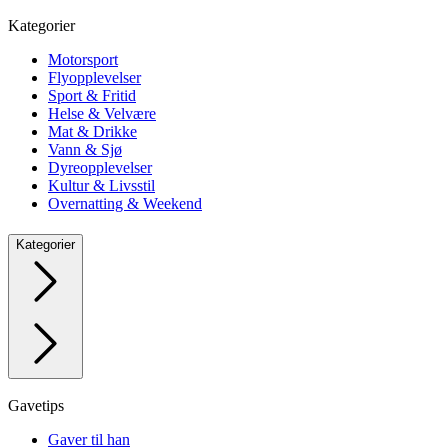
Kategorier
Motorsport
Flyopplevelser
Sport & Fritid
Helse & Velvære
Mat & Drikke
Vann & Sjø
Dyreopplevelser
Kultur & Livsstil
Overnatting & Weekend
Kategorier
Gavetips
Gaver til han