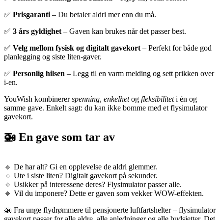
✅
Prisgaranti
– Du betaler aldri mer enn du må.
✅
3 års gyldighet
– Gaven kan brukes når det passer best.
✅
Velg mellom fysisk og digitalt gavekort
– Perfekt for både god
planlegging og siste liten-gaver.
✅
Personlig hilsen
– Legg til en varm melding og sett prikken over
i-en.
YouWish kombinerer
spenning
,
enkelhet
og
fleksibilitet
i én og
samme gave. Enkelt sagt: du kan ikke bomme med et flysimulator
gavekort.
🚁 En gave som tar av
🔹 De har alt? Gi en opplevelse de aldri glemmer.
🔹 Ute i siste liten? Digitalt gavekort på sekunder.
🔹 Usikker på interessene deres? Flysimulator passer alle.
🔹 Vil du imponere? Dette er gaven som vekker WOW-effekten.
🚁 Fra unge flydrømmere til pensjonerte luftfartshelter – flysimulator
gavekort passer for alle aldre, alle anledninger og alle budsjetter. Det