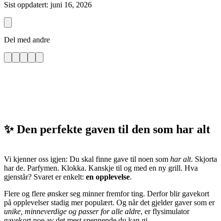
Sist oppdatert: juni 16, 2026
Del med andre
✨ Den perfekte gaven til den som har alt
Vi kjenner oss igjen: Du skal finne gave til noen som
har alt
. Skjorta
har de. Parfymen. Klokka. Kanskje til og med en ny grill. Hva
gjenstår? Svaret er enkelt:
en opplevelse
.
Flere og flere ønsker seg minner fremfor ting. Derfor blir gavekort
på opplevelser stadig mer populært. Og når det gjelder gaver som er
unike, minneverdige og passer for alle aldre
, er flysimulator
gavekort noe av det mest spennende du kan gi.