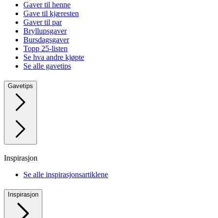
Gaver til henne
Gave til kjæresten
Gaver til par
Bryllupsgaver
Bursdagsgaver
Topp 25-listen
Se hva andre kjøpte
Se alle gavetips
Gavetips
Inspirasjon
Se alle inspirasjonsartiklene
Inspirasjon