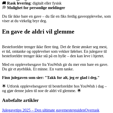
🚚
Rask levering
: digitalt eller fysisk
💭
Mulighet for personlige meldinger
Du får ikke bare en gave – du får en fiks ferdig gaveopplevelse, som
viser at du virkelig bryr deg.
En gave de aldri vil glemme
Besteforeldre trenger ikke flere ting. Det de fleste ønsker seg mest,
er tid, omtanke og opplevelser som vekker følelser. En julegave til
besteforeldre trenger ikke stå på en hylle – den kan leve i hjertet.
Med en opplevelsesgave fra YouWish gir du mer enn bare en gave.
Du gir et øyeblikk. Et minne. En varm tanke.
Finn julegaven som sier: "Takk for alt, jeg er glad i deg."
🌟 Utforsk opplevelsesgaver til besteforeldre hos YouWish i dag –
og gjør denne julen til noe de aldri vil glemme. 🌟
Anbefalte artikler
Julegavetips 2025 – Den ultimate gavemesterguiden
Overrask