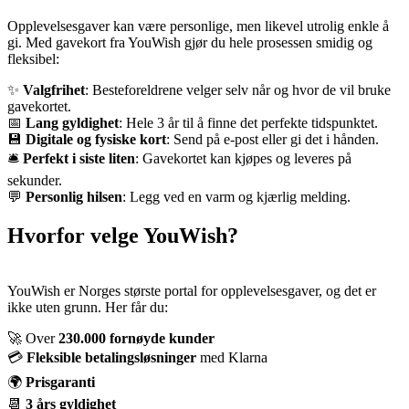
Opplevelsesgaver kan være personlige, men likevel utrolig enkle å
gi. Med gavekort fra YouWish gjør du hele prosessen smidig og
fleksibel:
✨
Valgfrihet
: Besteforeldrene velger selv når og hvor de vil bruke
gavekortet.
📅
Lang gyldighet
: Hele 3 år til å finne det perfekte tidspunktet.
💾
Digitale og fysiske kort
: Send på e-post eller gi det i hånden.
🛎️
Perfekt i siste liten
: Gavekortet kan kjøpes og leveres på
sekunder.
💬
Personlig hilsen
: Legg ved en varm og kjærlig melding.
Hvorfor velge YouWish?
YouWish er Norges største portal for opplevelsesgaver, og det er
ikke uten grunn. Her får du:
🚀 Over
230.000 fornøyde kunder
💳
Fleksible betalingsløsninger
med Klarna
🌍
Prisgaranti
📆
3 års gyldighet