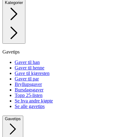
Kategorier
Gavetips
Gaver til han
Gaver til henne
Gave til kjæresten
Gaver til par
Bryllupsgaver
Bursdagsgaver
Topp 25-listen
Se hva andre kjøpte
Se alle gavetips
Gavetips