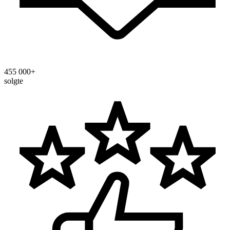
455 000+
solgte