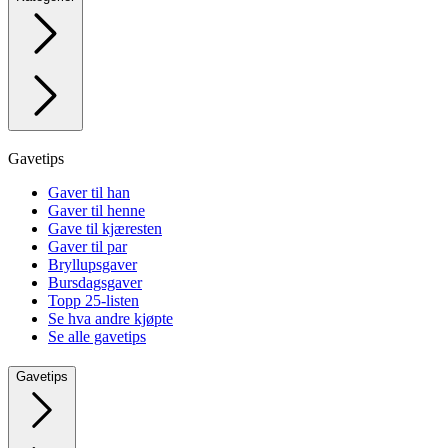
Gavetips
Gaver til han
Gaver til henne
Gave til kjæresten
Gaver til par
Bryllupsgaver
Bursdagsgaver
Topp 25-listen
Se hva andre kjøpte
Se alle gavetips
Gavetips