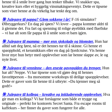
henne til å smile hver gang hun tenker tilbake. Vi snakker spa,
kreative kurs eller et hyggelig vinsmakingseventyr. Dette er tipsene
som viser henne at du virkelig har tenkt deg om.
🎯
Julegave til pappa? Glem sokkene i år!
F-16 simulator?
Ølbryggerkurs? En dag på sjøen? Vi lover – pappa kommer aldri til
å glemme det. Fra fart og spenning til rolige øyeblikk med fluefiske
– vi har alt som får pappa til å smile som et barn igjen.
🎯
Julegave til mamma – mer enn sjokolade og blomster.
Hun har
alltid satt deg først, nå er det hennes tur til å skinne. Gi henne et
spaopphold, et keramikkurs eller en dag på fjordcruise. Vis henne
hvor mye hun betyr med opplevelser som lar henne slappe av, le og
nyte livet.
🎯
Julegave til venninne – den eneste gaveguiden du trenger.
Hun
har alt? Neppe. Vi har tipsene som vil gjøre deg til hennes
favorittperson – fra morsomme workshops til deilige spaopplevelser.
Dette er gaver som får henne til å utbryte: «Du kjenner meg så
godt!»
🎯
Julegave til kollega – kreative og inkluderende opplevelser.
Hva
gir man en kollega? Vi har forslagene som både er trygge og
originale – perfekt for kontorets Secret Santa. Fra escape rooms til
kaffekurs – her finner du gaver som fungerer for alle.