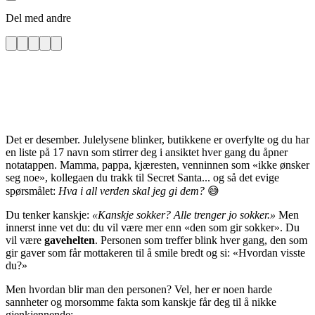
Del med andre
Det er desember. Julelysene blinker, butikkene er overfylte og du har
en liste på 17 navn som stirrer deg i ansiktet hver gang du åpner
notatappen. Mamma, pappa, kjæresten, venninnen som «ikke ønsker
seg noe», kollegaen du trakk til Secret Santa... og så det evige
spørsmålet:
Hva i all verden skal jeg gi dem?
😅
Du tenker kanskje:
«Kanskje sokker? Alle trenger jo sokker.»
Men
innerst inne vet du: du vil være mer enn «den som gir sokker». Du
vil være
gavehelten
. Personen som treffer blink hver gang, den som
gir gaver som får mottakeren til å smile bredt og si: «Hvordan visste
du?»
Men hvordan blir man den personen? Vel, her er noen harde
sannheter og morsomme fakta som kanskje får deg til å nikke
gjenkjennende: