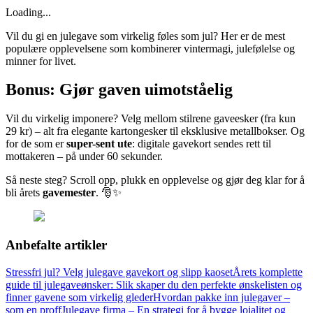
Loading...
Vil du gi en julegave som virkelig føles som jul? Her er de mest
populære opplevelsene som kombinerer vintermagi, julefølelse og
minner for livet.
Bonus: Gjør gaven uimotståelig
Vil du virkelig imponere? Velg mellom stilrene gaveesker (fra kun
29 kr) – alt fra elegante kartongesker til eksklusive metallbokser. Og
for de som er
super-sent ute
: digitale gavekort sendes rett til
mottakeren – på under 60 sekunder.
Så neste steg? Scroll opp, plukk en opplevelse og gjør deg klar for å
bli årets
gavemester
. 🎅✨
Anbefalte artikler
Stressfri jul? Velg julegave gavekort og slipp kaoset
Årets komplette
guide til julegaveønsker: Slik skaper du den perfekte ønskelisten og
finner gavene som virkelig gleder
Hvordan pakke inn julegaver –
som en proff
Julegave firma – En strategi for å bygge lojalitet og