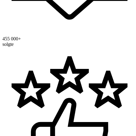
455 000+
solgte