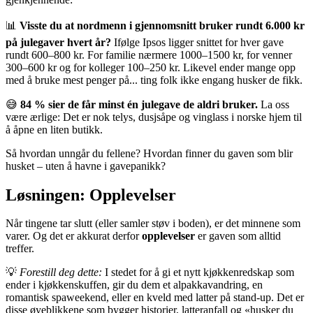
📊
Visste du at nordmenn i gjennomsnitt bruker rundt 6.000 kr
på julegaver hvert år?
Ifølge Ipsos ligger snittet for hver gave
rundt 600–800 kr. For familie nærmere 1000–1500 kr, for venner
300–600 kr og for kolleger 100–250 kr. Likevel ender mange opp
med å bruke mest penger på... ting folk ikke engang husker de fikk.
😅
84 % sier de får minst én julegave de aldri bruker.
La oss
være ærlige: Det er nok telys, dusjsåpe og vinglass i norske hjem til
å åpne en liten butikk.
Så hvordan unngår du fellene? Hvordan finner du gaven som blir
husket – uten å havne i gavepanikk?
Løsningen: Opplevelser
Når tingene tar slutt (eller samler støv i boden), er det minnene som
varer. Og det er akkurat derfor
opplevelser
er gaven som alltid
treffer.
💡
Forestill deg dette:
I stedet for å gi et nytt kjøkkenredskap som
ender i kjøkkenskuffen, gir du dem et alpakkavandring, en
romantisk spaweekend, eller en kveld med latter på stand-up. Det er
disse øyeblikkene som bygger historier, latteranfall og «husker du