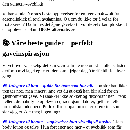
den gangen»-øyeblikk.
Vi har samlet Norges beste opplevelser for enhver smak – alt fra
adrenalinkick til total avslapning. Og om du ikke tør å velge for
mottakeren? Da finnes det åpne gavekort hvor de selv kan plukke ut
en opplevelse blant
1000+ alternativer
.
📚 Våre beste guider – perfekt
gaveinspirasjon
Vi vet hvor vanskelig det kan være å finne noe unikt til alle på listen,
derfor har vi laget egne guider som hjelper deg å treffe blink – hver
gang:
🎯
Julegave til han – guide for ham som har alt.
Han sier han ikke
trenger noe, men innerst inne vet du at også han blir glad for en
gjennomtenkt gave. Vi snakker ikke sokker og deodorant her – tenk
heller adrenalinfylte opplevelser, racingsimulatorer, fjellturer eller
romantiske middager. Perfekt for pappa, bror eller kjæresten som
sier «jeg ønsker meg ingenting».
🎯
Julegave til henne – opplevelser hun virkelig vil huske.
Glem
body lotion og telys. Hun fortjener noe mer – et øyeblikk som får