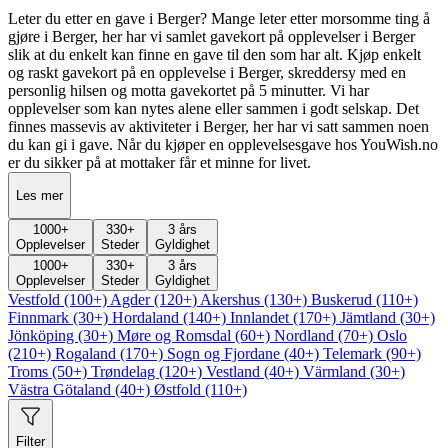
Leter du etter en gave i Berger? Mange leter etter morsomme ting å
gjøre i Berger, her har vi samlet gavekort på opplevelser i Berger
slik at du enkelt kan finne en gave til den som har alt. Kjøp enkelt
og raskt gavekort på en opplevelse i Berger, skreddersy med en
personlig hilsen og motta gavekortet på 5 minutter. Vi har
opplevelser som kan nytes alene eller sammen i godt selskap. Det
finnes massevis av aktiviteter i Berger, her har vi satt sammen noen
du kan gi i gave. Når du kjøper en opplevelsesgave hos YouWish.no
er du sikker på at mottaker får et minne for livet.
Les mer
1000
+
330
+
3 års
Opplevelser
Steder
Gyldighet
1000
+
330
+
3 års
Opplevelser
Steder
Gyldighet
Vestfold (100+)
Agder (120+)
Akershus (130+)
Buskerud (110+)
Finnmark (30+)
Hordaland (140+)
Innlandet (170+)
Jämtland (30+)
Jönköping (30+)
Møre og Romsdal (60+)
Nordland (70+)
Oslo
(210+)
Rogaland (170+)
Sogn og Fjordane (40+)
Telemark (90+)
Troms (50+)
Trøndelag (120+)
Vestland (40+)
Värmland (30+)
Västra Götaland (40+)
Østfold (110+)
Filter