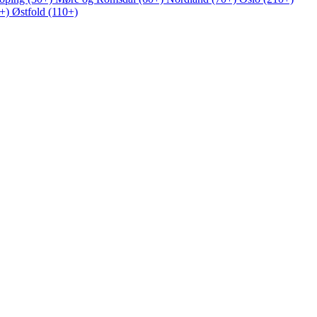
0+)
Østfold (110+)