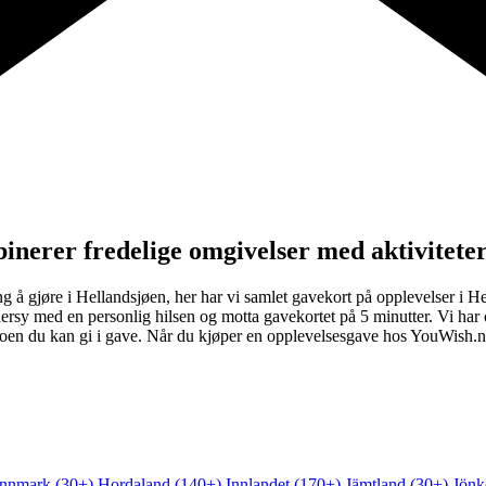
inerer fredelige omgivelser med aktivitete
 å gjøre i Hellandsjøen, her har vi samlet gavekort på opplevelser i Hel
ersy med en personlig hilsen og motta gavekortet på 5 minutter. Vi har
noen du kan gi i gave. Når du kjøper en opplevelsesgave hos YouWish.no 
innmark (30+)
Hordaland (140+)
Innlandet (170+)
Jämtland (30+)
Jönk