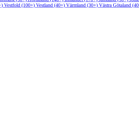
+)
Vestfold (100+)
Vestland (40+)
Värmland (30+)
Västra Götaland (4