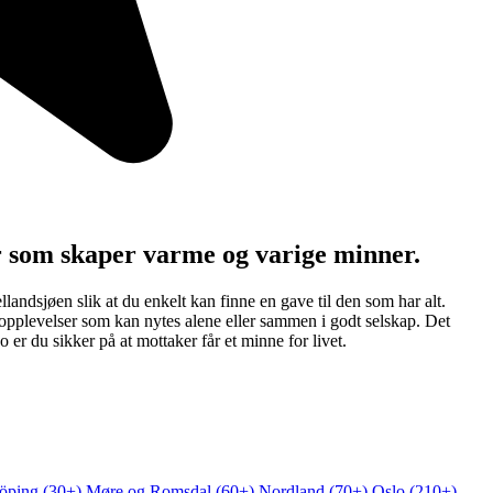
r som skaper varme og varige minner.
landsjøen slik at du enkelt kan finne en gave til den som har alt.
 opplevelser som kan nytes alene eller sammen i godt selskap. Det
er du sikker på at mottaker får et minne for livet.
öping (30+)
Møre og Romsdal (60+)
Nordland (70+)
Oslo (210+)