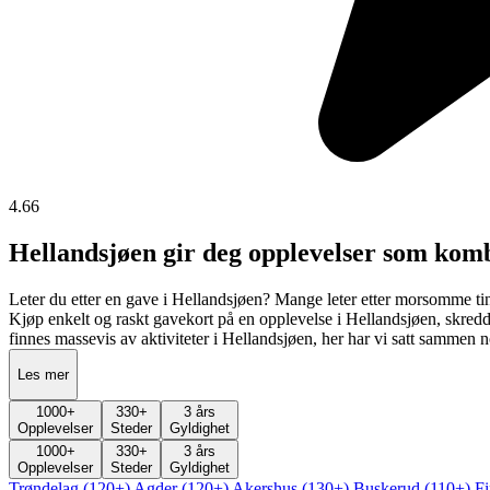
4.66
Hellandsjøen gir deg opplevelser som komb
Leter du etter en gave i Hellandsjøen? Mange leter etter morsomme ting
Kjøp enkelt og raskt gavekort på en opplevelse i Hellandsjøen, skredd
finnes massevis av aktiviteter i Hellandsjøen, her har vi satt sammen 
Les mer
1000
+
330
+
3 års
Opplevelser
Steder
Gyldighet
1000
+
330
+
3 års
Opplevelser
Steder
Gyldighet
Trøndelag (120+)
Agder (120+)
Akershus (130+)
Buskerud (110+)
F