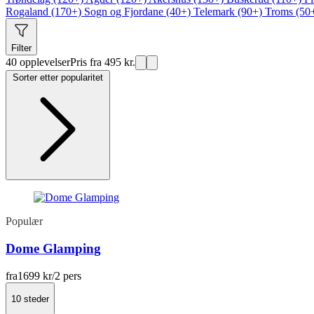
Rogaland (170+)
Sogn og Fjordane (40+)
Telemark (90+)
Troms (50
Filter
40 opplevelser
Pris fra 495 kr.
Sorter etter popularitet
Populær
Dome Glamping
fra
1699 kr
/2 pers
10 steder