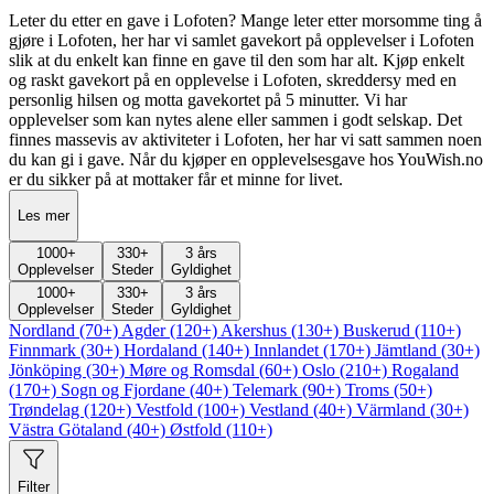
Leter du etter en gave i Lofoten? Mange leter etter morsomme ting å
gjøre i Lofoten, her har vi samlet gavekort på opplevelser i Lofoten
slik at du enkelt kan finne en gave til den som har alt. Kjøp enkelt
og raskt gavekort på en opplevelse i Lofoten, skreddersy med en
personlig hilsen og motta gavekortet på 5 minutter. Vi har
opplevelser som kan nytes alene eller sammen i godt selskap. Det
finnes massevis av aktiviteter i Lofoten, her har vi satt sammen noen
du kan gi i gave. Når du kjøper en opplevelsesgave hos YouWish.no
er du sikker på at mottaker får et minne for livet.
Les mer
1000
+
330
+
3 års
Opplevelser
Steder
Gyldighet
1000
+
330
+
3 års
Opplevelser
Steder
Gyldighet
Nordland (70+)
Agder (120+)
Akershus (130+)
Buskerud (110+)
Finnmark (30+)
Hordaland (140+)
Innlandet (170+)
Jämtland (30+)
Jönköping (30+)
Møre og Romsdal (60+)
Oslo (210+)
Rogaland
(170+)
Sogn og Fjordane (40+)
Telemark (90+)
Troms (50+)
Trøndelag (120+)
Vestfold (100+)
Vestland (40+)
Värmland (30+)
Västra Götaland (40+)
Østfold (110+)
Filter