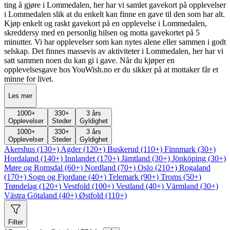
ting å gjøre i Lommedalen, her har vi samlet gavekort på opplevelser
i Lommedalen slik at du enkelt kan finne en gave til den som har alt.
Kjøp enkelt og raskt gavekort på en opplevelse i Lommedalen,
skreddersy med en personlig hilsen og motta gavekortet på 5
minutter. Vi har opplevelser som kan nytes alene eller sammen i godt
selskap. Det finnes massevis av aktiviteter i Lommedalen, her har vi
satt sammen noen du kan gi i gave. Når du kjøper en
opplevelsesgave hos YouWish.no er du sikker på at mottaker får et
minne for livet.
Les mer
1000
+
330
+
3 års
Opplevelser
Steder
Gyldighet
1000
+
330
+
3 års
Opplevelser
Steder
Gyldighet
Akershus (130+)
Agder (120+)
Buskerud (110+)
Finnmark (30+)
Hordaland (140+)
Innlandet (170+)
Jämtland (30+)
Jönköping (30+)
Møre og Romsdal (60+)
Nordland (70+)
Oslo (210+)
Rogaland
(170+)
Sogn og Fjordane (40+)
Telemark (90+)
Troms (50+)
Trøndelag (120+)
Vestfold (100+)
Vestland (40+)
Värmland (30+)
Västra Götaland (40+)
Østfold (110+)
Filter