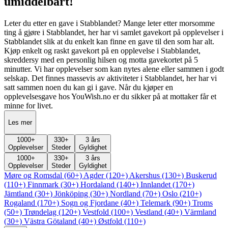
umiddelbart!
Leter du etter en gave i Stabblandet? Mange leter etter morsomme
ting å gjøre i Stabblandet, her har vi samlet gavekort på opplevelser i
Stabblandet slik at du enkelt kan finne en gave til den som har alt.
Kjøp enkelt og raskt gavekort på en opplevelse i Stabblandet,
skreddersy med en personlig hilsen og motta gavekortet på 5
minutter. Vi har opplevelser som kan nytes alene eller sammen i godt
selskap. Det finnes massevis av aktiviteter i Stabblandet, her har vi
satt sammen noen du kan gi i gave. Når du kjøper en
opplevelsesgave hos YouWish.no er du sikker på at mottaker får et
minne for livet.
Les mer
1000
+
330
+
3 års
Opplevelser
Steder
Gyldighet
1000
+
330
+
3 års
Opplevelser
Steder
Gyldighet
Møre og Romsdal (60+)
Agder (120+)
Akershus (130+)
Buskerud
(110+)
Finnmark (30+)
Hordaland (140+)
Innlandet (170+)
Jämtland (30+)
Jönköping (30+)
Nordland (70+)
Oslo (210+)
Rogaland (170+)
Sogn og Fjordane (40+)
Telemark (90+)
Troms
(50+)
Trøndelag (120+)
Vestfold (100+)
Vestland (40+)
Värmland
(30+)
Västra Götaland (40+)
Østfold (110+)