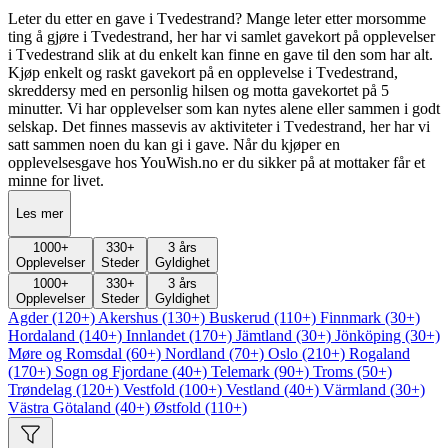
Leter du etter en gave i Tvedestrand? Mange leter etter morsomme
ting å gjøre i Tvedestrand, her har vi samlet gavekort på opplevelser
i Tvedestrand slik at du enkelt kan finne en gave til den som har alt.
Kjøp enkelt og raskt gavekort på en opplevelse i Tvedestrand,
skreddersy med en personlig hilsen og motta gavekortet på 5
minutter. Vi har opplevelser som kan nytes alene eller sammen i godt
selskap. Det finnes massevis av aktiviteter i Tvedestrand, her har vi
satt sammen noen du kan gi i gave. Når du kjøper en
opplevelsesgave hos YouWish.no er du sikker på at mottaker får et
minne for livet.
Les mer
1000
+
330
+
3 års
Opplevelser
Steder
Gyldighet
1000
+
330
+
3 års
Opplevelser
Steder
Gyldighet
Agder (120+)
Akershus (130+)
Buskerud (110+)
Finnmark (30+)
Hordaland (140+)
Innlandet (170+)
Jämtland (30+)
Jönköping (30+)
Møre og Romsdal (60+)
Nordland (70+)
Oslo (210+)
Rogaland
(170+)
Sogn og Fjordane (40+)
Telemark (90+)
Troms (50+)
Trøndelag (120+)
Vestfold (100+)
Vestland (40+)
Värmland (30+)
Västra Götaland (40+)
Østfold (110+)