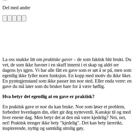
Del med andre
La oss snakke litt om
praktiske gaver
– de som faktisk blir brukt. Du
vet, de som ikke havner i en skuff innerst i et skap og aldri ser
dagens lys igjen. Vi har alle fått en gave som er søt å se på, men som
egentlig ikke fyller noen funksjon. En kopp med motiv du ikke liker.
En pyntegjenstand som ikke passer inn noe sted. Eller enda verre: en
gave du må later som du bruker bare for å være høflig.
Hva betyr det egentlig at en gave er praktisk?
En praktisk gave er noe du kan bruke. Noe som løser et problem,
forbedrer hverdagen din, eller gir deg nytteverdi. Kanskje til og med
hver eneste dag. Men betyr det at den må være kjedelig? Nei, nei,
nei! Praktisk trenger ikke bety "kjedelig". Det kan bety lærerikt,
inspirerende, nyttig og samtidig utrolig gøy.