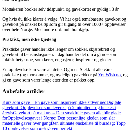
Mottakeren booker selv tidspunkt, og gavekortet er gyldig i 3 år.
Og hvis du ikke klarer å velge: Vi har også temabaserte gavekort og
gavekort på ønsket beløp som gir tilgang til over 1000+ opplevelser
over hele Norge. Med andre ord: null bomkjøp.
Praktisk, men ikke kjedelig
Praktiske gaver handler ikke lenger om sokker, skjærebrett og
gavekort til bensinstasjonen. I dag handler det om å gi noe som
faktisk betyr noe, som lærer, engasjerer, inspirerer og gleder.
En opplevelse kan være alt dette. Og mer. Sjekk ut alle våre
praktiske (og morsomme, og nydelige) gaveideer på
YouWish.no
, og
gi en gave som varer lenge etter den er pakket opp.
Anbefalte artikler
Kurs som gave – En gave som inspirerer, ikke støver ned
Digitale
gavekort: Opplevelser som leveres på 5 minutter – og huskes i
årevis
Gavekort på matkurs – Den smakfulle gaven alle blir glade
for
Opplevelsesgaver i Norge: Den personlige gleden som slår
materielle gaver hver gang
Den ultimate ønskeliste til bursdag: Topp
10 opplevelser som gjør gaven perfekt