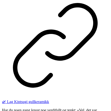
🌿 Lag Kintsugi gullkeramikk
Har du noen gang knust noe verdifullt og tenkt: «Vel, det var