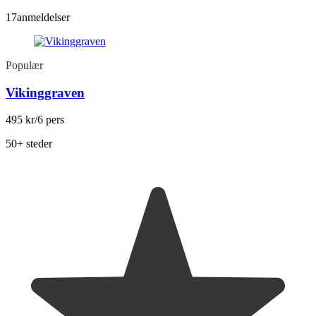
17
anmeldelser
Populær
Vikinggraven
495 kr
/6 pers
50+ steder