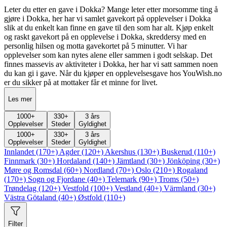
Leter du etter en gave i Dokka? Mange leter etter morsomme ting å
gjøre i Dokka, her har vi samlet gavekort på opplevelser i Dokka
slik at du enkelt kan finne en gave til den som har alt. Kjøp enkelt
og raskt gavekort på en opplevelse i Dokka, skreddersy med en
personlig hilsen og motta gavekortet på 5 minutter. Vi har
opplevelser som kan nytes alene eller sammen i godt selskap. Det
finnes massevis av aktiviteter i Dokka, her har vi satt sammen noen
du kan gi i gave. Når du kjøper en opplevelsesgave hos YouWish.no
er du sikker på at mottaker får et minne for livet.
Les mer
1000
+
330
+
3 års
Opplevelser
Steder
Gyldighet
1000
+
330
+
3 års
Opplevelser
Steder
Gyldighet
Innlandet (170+)
Agder (120+)
Akershus (130+)
Buskerud (110+)
Finnmark (30+)
Hordaland (140+)
Jämtland (30+)
Jönköping (30+)
Møre og Romsdal (60+)
Nordland (70+)
Oslo (210+)
Rogaland
(170+)
Sogn og Fjordane (40+)
Telemark (90+)
Troms (50+)
Trøndelag (120+)
Vestfold (100+)
Vestland (40+)
Värmland (30+)
Västra Götaland (40+)
Østfold (110+)
Filter