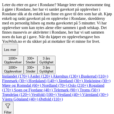
Leter du etter en gave i Rondane? Mange leter etter morsomme ting
å gjøre i Rondane, her har vi samlet gavekort på opplevelser i
Rondane slik at du enkelt kan finne en gave til den som har alt. Kjøp
enkelt og raskt gavekort på en opplevelse i Rondane, skreddersy
med en personlig hilsen og motta gavekortet på 5 minutter. Vi har
opplevelser som kan nytes alene eller sammen i godt selskap. Det
finnes massevis av aktiviteter i Rondane, her har vi satt sammen
noen du kan gi i gave. Når du kjøper en opplevelsesgave hos
YouWish.no er du sikker på at mottaker får et minne for livet.
Les mer
1000
+
330
+
3 års
Opplevelser
Steder
Gyldighet
1000
+
330
+
3 års
Opplevelser
Steder
Gyldighet
Innlandet (170+)
Agder (120+)
Akershus (130+)
Buskerud (110+)
Finnmark (30+)
Hordaland (140+)
Jämtland (30+)
Jönköping (30+)
Møre og Romsdal (60+)
Nordland (70+)
Oslo (210+)
Rogaland
(170+)
Sogn og Fjordane (40+)
Telemark (90+)
Troms (50+)
Trøndelag (120+)
Vestfold (100+)
Vestland (40+)
Värmland (30+)
Västra Götaland (40+)
Østfold (110+)
Filter