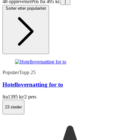
48 opplevelser
Pris fra 495 kr.
Sorter etter popularitet
Populær
Topp 25
Hotellovernatting for to
fra
1395 kr
/2 pers
23 steder