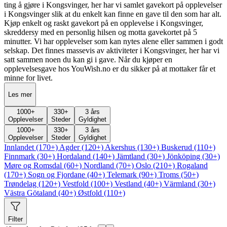
ting å gjøre i Kongsvinger, her har vi samlet gavekort på opplevelser
i Kongsvinger slik at du enkelt kan finne en gave til den som har alt.
Kjøp enkelt og raskt gavekort på en opplevelse i Kongsvinger,
skreddersy med en personlig hilsen og motta gavekortet på 5
minutter. Vi har opplevelser som kan nytes alene eller sammen i godt
selskap. Det finnes massevis av aktiviteter i Kongsvinger, her har vi
satt sammen noen du kan gi i gave. Når du kjøper en
opplevelsesgave hos YouWish.no er du sikker på at mottaker får et
minne for livet.
Les mer
1000
+
330
+
3 års
Opplevelser
Steder
Gyldighet
1000
+
330
+
3 års
Opplevelser
Steder
Gyldighet
Innlandet (170+)
Agder (120+)
Akershus (130+)
Buskerud (110+)
Finnmark (30+)
Hordaland (140+)
Jämtland (30+)
Jönköping (30+)
Møre og Romsdal (60+)
Nordland (70+)
Oslo (210+)
Rogaland
(170+)
Sogn og Fjordane (40+)
Telemark (90+)
Troms (50+)
Trøndelag (120+)
Vestfold (100+)
Vestland (40+)
Värmland (30+)
Västra Götaland (40+)
Østfold (110+)
Filter