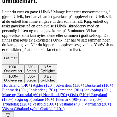
umiddelbart.
Leter du etter en gave i Ulvik? Mange leter etter morsomme ting å
gjøre i Ulvik, her har vi samlet gavekort på opplevelser i Ulvik slik
at du enkelt kan finne en gave til den som har alt. Kjøp enkelt og
raskt gavekort på en opplevelse i Ulvik, skreddersy med en
personlig hilsen og motta gavekortet på 5 minutter. Vi har
opplevelser som kan nytes alene eller sammen i godt selskap. Det
finnes massevis av aktiviteter i Ulvik, her har vi satt sammen noen
du kan gi i gave. Når du kjøper en opplevelsesgave hos YouWish.no
er du sikker på at mottaker får et minne for livet.
Les mer
1000
+
330
+
3 års
Opplevelser
Steder
Gyldighet
1000
+
330
+
3 års
Opplevelser
Steder
Gyldighet
Hordaland (140+)
Agder (120+)
Akershus (130+)
Buskerud (110+)
Finnmark (30+)
Innlandet (170+)
Jämtland (30+)
Jönköping (30+)
Møre og Romsdal (60+)
Nordland (70+)
Oslo (210+)
Rogaland
(170+)
Sogn og Fjordane (40+)
Telemark (90+)
Troms (50+)
Trøndelag (120+)
Vestfold (100+)
Vestland (40+)
Värmland (30+)
Västra Götaland (40+)
Østfold (110+)